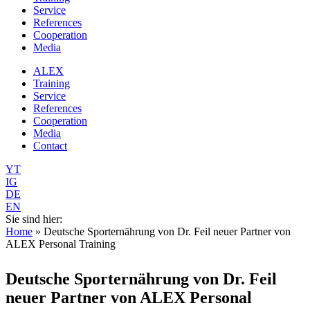
Service
References
Cooperation
Media
ALEX
Training
Service
References
Cooperation
Media
Contact
YT
IG
DE
EN
Sie sind hier:
Home
» Deutsche Sporternährung von Dr. Feil neuer Partner von
ALEX Personal Training
You are here
Deutsche Sporternährung von Dr. Feil
neuer Partner von ALEX Personal