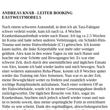
ANDREAS KNAB - LEITER BOOKING
EASTWESTMODELS
Nach einem schweren Autounfall, in dem ich als Taxi-Fahrgast
schwer verletzt wurde, kam ich nach ca. 4 Wochen
Krankenhausaufenthalt wieder nach Hause. Ich lag ca 2-3 Wochen
im Koma und hatte neben anderen Verletzungen, ein Schädel-Hirn-
Trauma und meine Halswirbelsäule (C1) gebrochen. Ich konnte
kaum laufen, die linke Körperhälfte war mehr oder weniger
gelähmt. Alex kam in den ersten Tagen zu mir nach Hause und
brachte mir erste Schritte und Bewegungen bei. Es war eine
schwere Zeit, doch durch den unermüdlichen und täglichen Einsatz
von Alex, konnte ich bald wieder laufen und mich bewegen. Nach
einer weiteren stationären Reha-Phase, konnte ich 8 Wochen später
wieder das Training mit Alex fortsetzen. Nun war es an der Zeit,
meine Beweglichkeit weiter zu fördern und zusätzlich wieder
wichtige Rumpfmuskeln aufzubauen. Nach einer weiteren OP an
der Halswirbelsäule, wurde ich in meiner Genesungsphase deutlich
zurückgeworfen. Die täglichen Besuche von Alex, sogar im
Krankenhaus, brachten mich jedoch schnell wieder voran und nun
ist es bereits soweit, dass meine ursprüngliche Form in erreichbarer
Nähe zu sein scheint. Dank des regelmäßigen, abwechslungsreichen