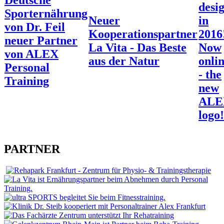
Deutsche
desi
Sporternährung
Neuer
in
von Dr. Feil
Kooperationspartner
2016
neuer Partner
La Vita - Das Beste
Now
von ALEX
aus der Natur
onli
Personal
- the
Training
new
ALE
logo!
PARTNER